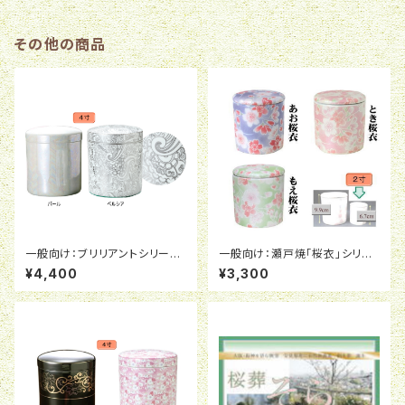
その他の商品
一般向け：ブリリアントシリーズ
一般向け：瀬戸焼「桜衣」シリー
骨壺４寸（高さ１２．５ｃｍ × 横
ズ２寸（６．３ｃｍＸ６．７ｃｍ）
¥4,400
¥3,300
幅１４ｃｍ）