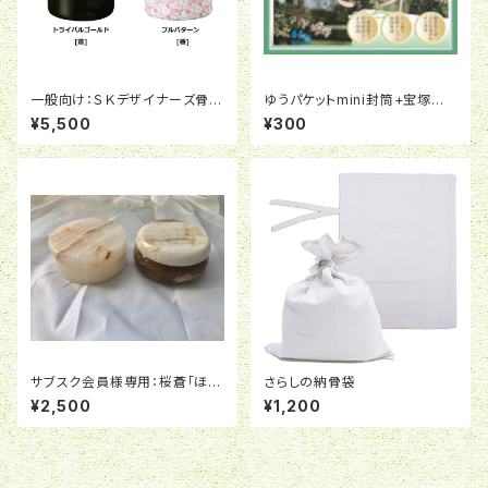
一般向け：ＳＫデザイナーズ骨壺
ゆうパケットmini封筒+宝塚樹
４寸
木葬そらの書類一式+ミライ種
¥5,500
¥300
まきチケット１枚
サブスク会員様専用：桜蒼「ほ
さらしの納骨袋
う」用天然石御遺骨ケース「オニ
¥2,500
¥1,200
キス製ケース」（３ｃｍＸ６．５ｃ
ｍ）