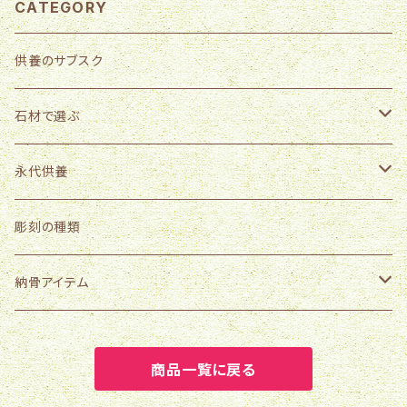
CATEGORY
供養のサブスク
石材で選ぶ
外国産
永代供養
中国産
国産
樹木葬「そら」施設使用料
彫刻の種類
中国産以外
樹木葬「そら」用墓石販売
納骨アイテム
骨壺５寸
商品一覧に戻る
骨壺４寸