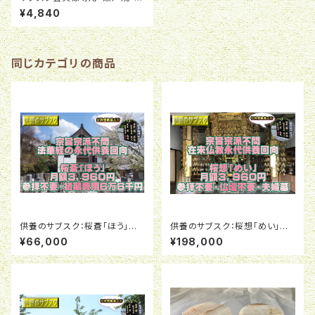
衣」シリーズ３寸（９．７ｃｍＸ９．
¥4,840
９ｃｍ）
同じカテゴリの商品
供養のサブスク：桜蒼「ほう」定
供養のサブスク：桜想「めい」定
額利用プラン初期費用
額利用プラン初期費用
¥66,000
¥198,000