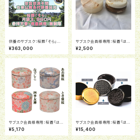
供養のサブスク：桜葬「そら」定
サブスク会員様専用：桜蒼「ほ
額利用プラン初期費用
う」用天然石御遺骨ケース「オニ
¥363,000
¥2,500
キス製ケース」（３ｃｍＸ６．５ｃ
ｍ）
サブスク会員様専用：桜蒼「ほ
サブスク会員様専用：桜蒼「ほ
う」用有田焼御遺骨ケース「雅
う」用高級NARUMI御遺骨メタ
¥5,170
¥15,400
桜」（４ｃｍＸ４．６ｃｍ）
ルケース「KATAGAMI」（３ｃｍ
Ｘ５ｃｍ）