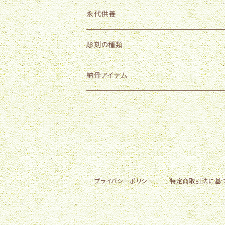
外国産
永代供養
中国産
国産
樹木葬「そら」施設使用料
彫刻の種類
中国産以外
樹木葬「そら」用墓石販売
納骨アイテム
骨壺５寸
骨壺４寸
骨壺３寸
プライバシーポリシー
特定商取引法に基
骨壺２．５寸