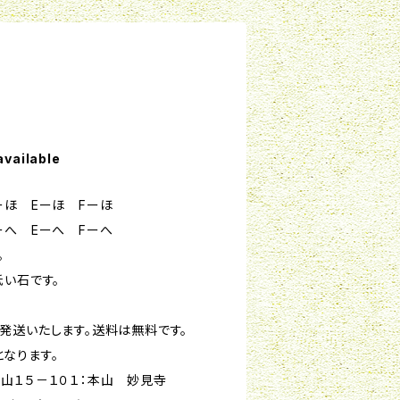
available
ーほ Eーほ Fーほ
ーへ Eーへ Fーへ
。
低い石です。
発送いたします。送料は無料です。
なります。
山１５－１０１：本山 妙見寺