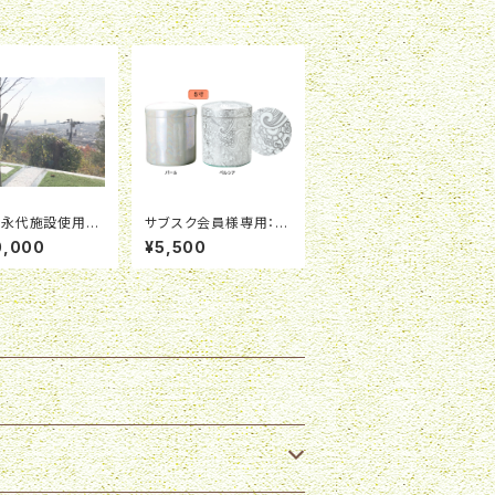
葬永代施設使用
サブスク会員様専用：ブ
ーバンストーン限
リリアントシリーズ骨壺
0,000
¥5,500
D-へ（中地区）※
５寸（高さ１７．５ｃｍ ×
費用が別途必要で
横幅１５．２ｃｍ）