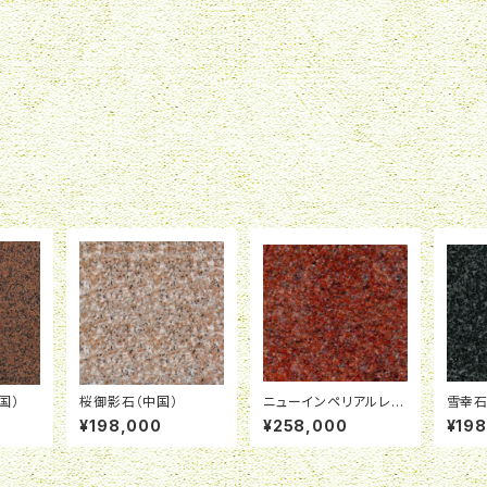
国）
桜御影石（中国）
ニューインペリアルレッ
雪幸石
ド（印度）
¥198,000
¥258,000
¥19