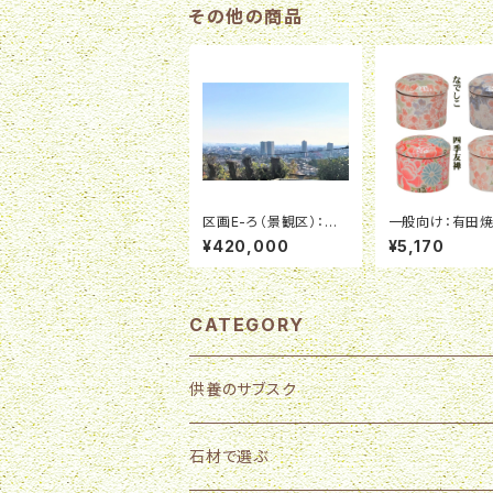
その他の商品
区画E-ろ（景観区）：高
一般向け：有田焼
級国産庵治石限定区画
アルジュエリー
¥420,000
¥5,170
（墓石費用が別途必要
「雅桜」（４ｃｍＸ
です。）
ｍ）
CATEGORY
供養のサブスク
石材で選ぶ