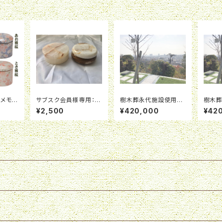
メモリ
サブスク会員様専用：桜
樹木葬永代施設使用
樹木
ケース
蒼「ほう」用天然石御遺
料：アーバンストーン限
料：ア
¥2,500
¥420,000
¥42
４．６ｃ
骨ケース「オニキス製ケ
定区画B-へ（中地区）※
定区画
ース」（３ｃｍＸ６．５ｃ
墓石費用が別途必要で
墓石
ｍ）
す。
す。