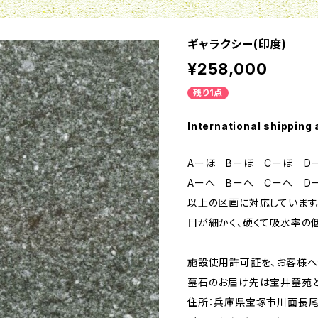
ギャラクシー(印度)
¥258,000
残り1点
International shipping 
Aーほ Bーほ Cーほ D
Aーへ Bーへ Cーへ D
以上の区画に対応しています
目が細かく、硬くて吸水率の
施設使用許可証を、お客様へ
墓石のお届け先は宝井墓苑と
住所：兵庫県宝塚市川面長尾