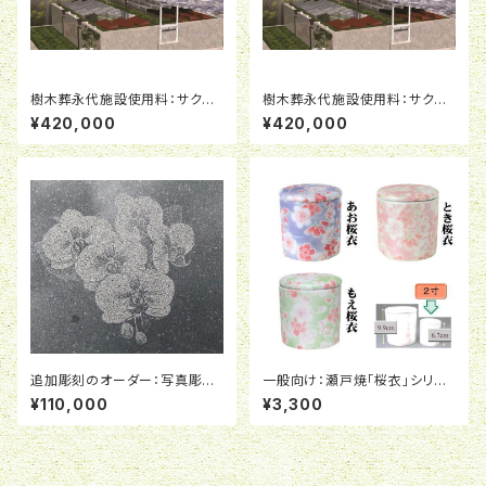
樹木葬永代施設使用料：サクラ
樹木葬永代施設使用料：サクラ
ストーン限定区画D-リ（参道側）
ストーン限定区画C-リ（参道側）
¥420,000
¥420,000
※ 墓石費用が別途必要です。
※墓石費用が別途必要です。
追加彫刻のオーダー：写真彫刻
一般向け：瀬戸焼「桜衣」シリー
２/２サイズ
ズ２寸（６．３ｃｍＸ６．７ｃｍ）
¥110,000
¥3,300