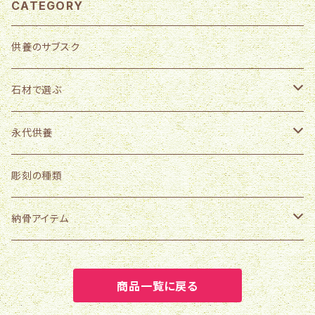
CATEGORY
供養のサブスク
石材で選ぶ
外国産
永代供養
中国産
国産
樹木葬「そら」施設使用料
彫刻の種類
中国産以外
樹木葬「そら」用墓石販売
納骨アイテム
骨壺５寸
商品一覧に戻る
骨壺４寸