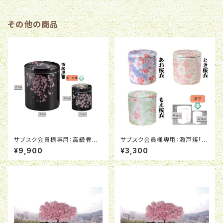
その他の商品
サブスク会員様専用：高級骨壺
サブスク会員様専用：瀬戸焼「桜
「夜桜黒雅」２．５寸
衣」シリーズ２寸（６．３ｃｍＸ６．
¥9,900
¥3,300
７ｃｍ）